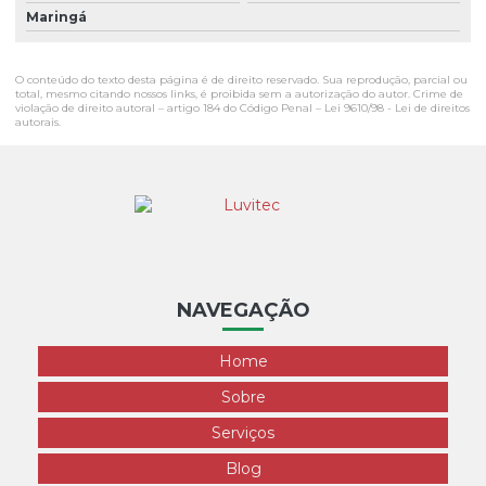
Maringá
O conteúdo do texto desta página é de direito reservado. Sua reprodução, parcial ou
total, mesmo citando nossos links, é proibida sem a autorização do autor. Crime de
violação de direito autoral – artigo 184 do Código Penal –
Lei 9610/98 - Lei de direitos
autorais
.
NAVEGAÇÃO
Home
Sobre
Serviços
Blog