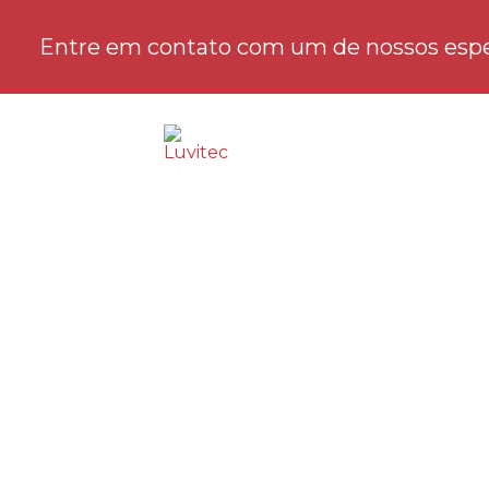
Entre em contato com um de nossos espec