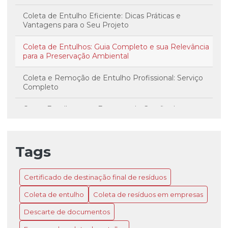
Coleta de Entulho Eficiente: Dicas Práticas e
Vantagens para o Seu Projeto
Coleta de Entulhos: Guia Completo e sua Relevância
para a Preservação Ambiental
Coleta e Remoção de Entulho Profissional: Serviço
Completo
Como Escolher uma Empresa de Gestão de
Resíduos Sustentável e Eficiente
Como Fazer a Coleta de Entulho de Maneira
Tags
Sustentável e Eficiente para Valorizar seu Ambiente
Descarte Seguro de Documentos: Guia Completo
Certificado de destinação final de resíduos
para Preservar a Privacidade e o Meio Ambiente
Coleta de entulho
Coleta de resíduos em empresas
Estratégias Efetivas para a Coleta de Resíduos em
Empresas e Sustentabilidade Corporativa
Descarte de documentos