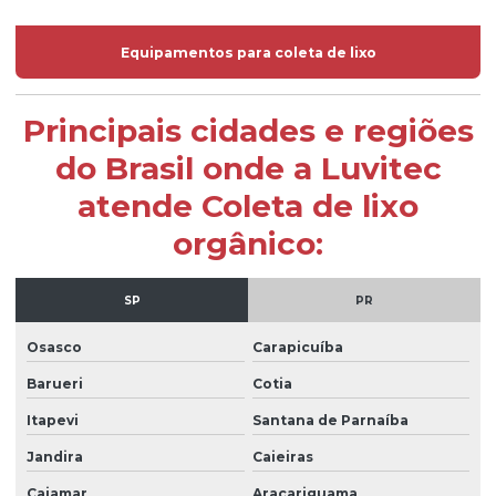
Equipamentos para coleta de lixo
Principais cidades e regiões
do Brasil onde a Luvitec
atende Coleta de lixo
orgânico:
SP
PR
Osasco
Carapicuíba
Barueri
Cotia
Itapevi
Santana de Parnaíba
Jandira
Caieiras
Cajamar
Araçariguama