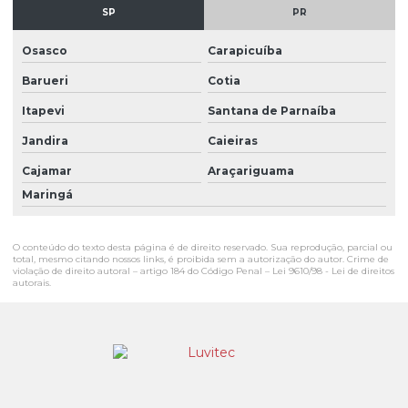
SP
PR
Osasco
Carapicuíba
Barueri
Cotia
Itapevi
Santana de Parnaíba
Jandira
Caieiras
Cajamar
Araçariguama
Maringá
O conteúdo do texto desta página é de direito reservado. Sua reprodução, parcial ou
total, mesmo citando nossos links, é proibida sem a autorização do autor. Crime de
violação de direito autoral – artigo 184 do Código Penal –
Lei 9610/98 - Lei de direitos
autorais
.