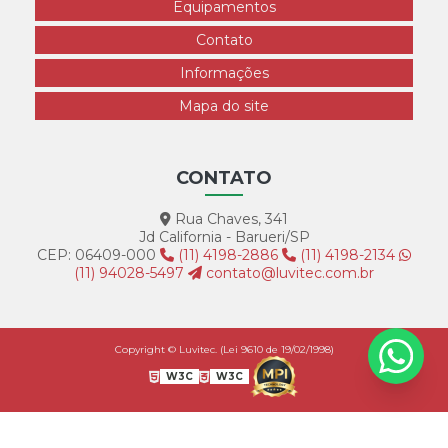
Equipamentos
Contato
Informações
Mapa do site
CONTATO
Rua Chaves, 341
Jd California - Barueri/SP
CEP: 06409-000
(11) 4198-2886
(11) 4198-2134
(11) 94028-5497
contato@luvitec.com.br
Copyright © Luvitec. (Lei 9610 de 19/02/1998)
W3C
W3C