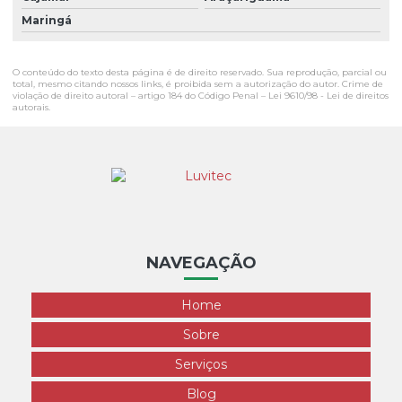
Maringá
O conteúdo do texto desta página é de direito reservado. Sua reprodução, parcial ou
total, mesmo citando nossos links, é proibida sem a autorização do autor. Crime de
violação de direito autoral – artigo 184 do Código Penal –
Lei 9610/98 - Lei de direitos
autorais
.
NAVEGAÇÃO
Home
Sobre
Serviços
Blog